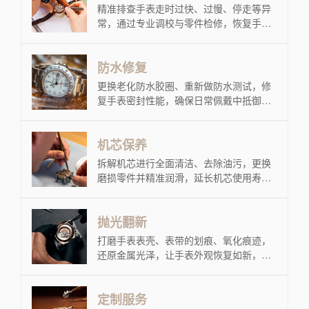
精准排查手表走时过快、过慢、停走等异
常，通过专业调校与零件检修，恢复手表
稳定计时性能。
防水修复
更换老化防水胶圈、重新做防水测试，修
复手表密封性能，确保日常佩戴中抵御汗
水、雨水等侵袭。
机芯保养
拆解机芯进行全面清洁、去除油污，更换
磨损零件并精准润滑，延长机芯使用寿
命，维持手表运转流畅度。
抛光翻新
打磨手表表壳、表带的划痕、氧化痕迹，
还原金属光泽，让手表外观恢复如新，提
升整体质感。
定制服务